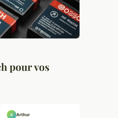
ch pour vos
Arthur
A