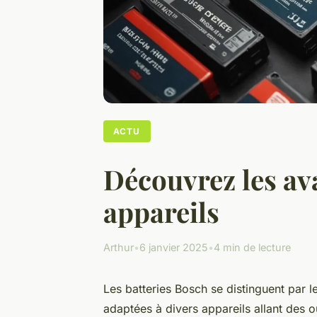
ACTU
Découvrez les av
appareils
Arthur
•
6 janvier 2025
•
4 min de lecture
Les batteries Bosch se distinguent par le
adaptées à divers appareils allant des 