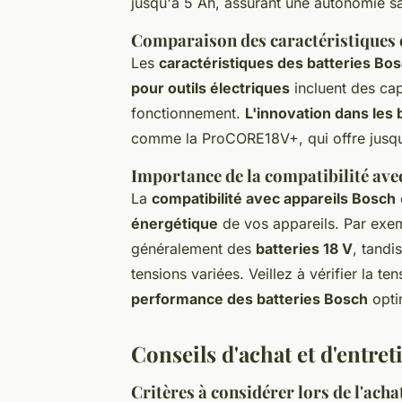
jusqu'à 5 Ah, assurant une autonomie sa
Comparaison des caractéristiques 
Les
caractéristiques des batteries Bo
pour outils électriques
incluent des cap
fonctionnement.
L'innovation dans les 
comme la ProCORE18V+, qui offre jusqu
Importance de la compatibilité ave
La
compatibilité avec appareils Bosch
énergétique
de vos appareils. Par exem
généralement des
batteries 18 V
, tandi
tensions variées. Veillez à vérifier la t
performance des batteries Bosch
opti
Conseils d'achat et d'entret
Critères à considérer lors de l'acha