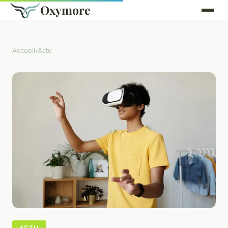
Oxymore
Accueil
›
Actu
ACTU