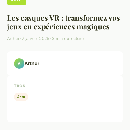
Les casques VR : transformez vos
jeux en expériences magiques
Arthur
•
7 janvier 2025
•
3 min de lecture
Arthur
A
TAGS
Actu