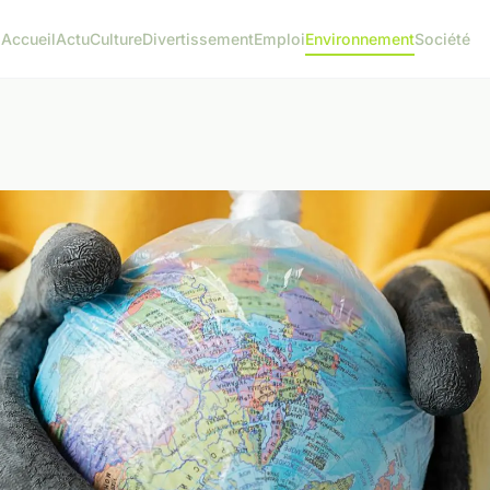
Accueil
Actu
Culture
Divertissement
Emploi
Environnement
Société