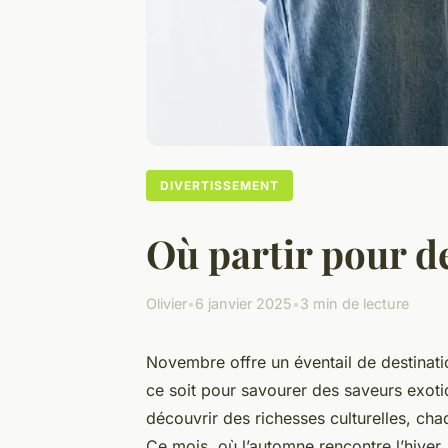
DIVERTISSEMENT
Où partir pour d
Olivier
•
6 janvier 2025
•
3 min de lecture
Novembre offre un éventail de destinat
ce soit pour savourer des saveurs exot
découvrir des richesses culturelles, ch
Ce mois, où l’automne rencontre l’hiver, 