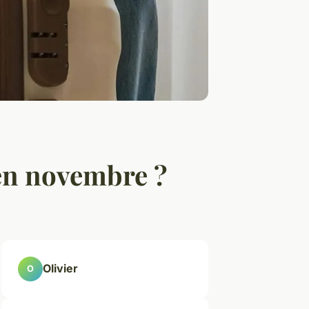
 en novembre ?
Olivier
O