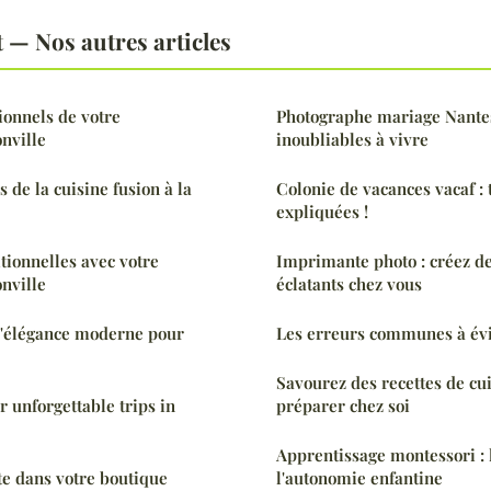
 — Nos autres articles
ionnels de votre
Photographe mariage Nantes
onville
inoubliables à vivre
s de la cuisine fusion à la
Colonie de vacances vacaf : 
expliquées !
tionnelles avec votre
Imprimante photo : créez d
onville
éclatants chez vous
l'élégance moderne pour
Les erreurs communes à évi
Savourez des recettes de cui
r unforgettable trips in
préparer chez soi
Apprentissage montessori : l
te dans votre boutique
l'autonomie enfantine