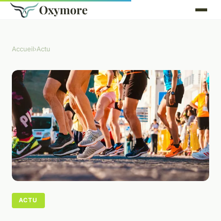
Oxymore
Accueil
›
Actu
ACTU