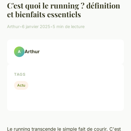
C'est quoi le running ? définition
et bienfaits essentiels
Arthur
•
6 janvier 2025
•
5 min de lecture
Arthur
A
TAGS
Actu
Le running transcende le simple fait de courir. C'est