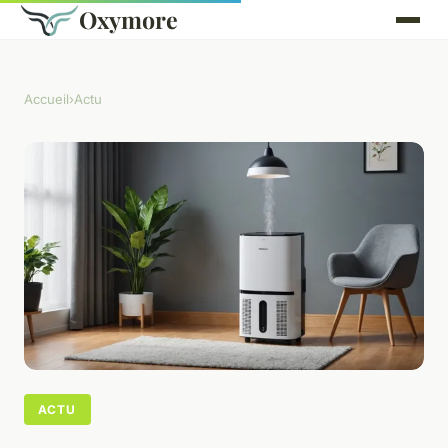
Oxymore
Accueil
›
Actu
ACTU