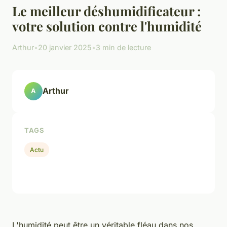
Le meilleur déshumidificateur :
votre solution contre l'humidité
Arthur
•
20 janvier 2025
•
3 min de lecture
Arthur
A
TAGS
Actu
L'humidité peut être un véritable fléau dans nos