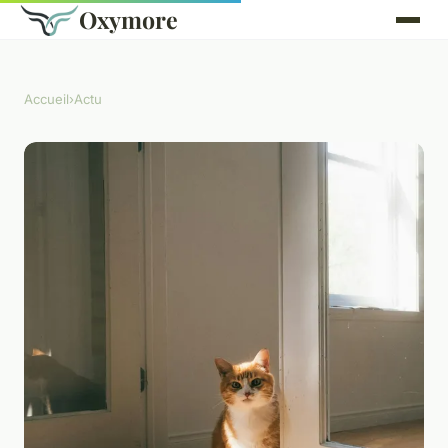
Oxymore
Accueil
›
Actu