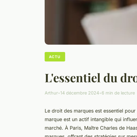
ACTU
L'essentiel du dr
Arthur
•
14 décembre 2024
•
6 min de lecture
Le droit des marques est essentiel pour 
marque est un actif intangible qui influe
marché. À Paris, Maître Charles de Haa
marques, offrant des stratégies sur mesu