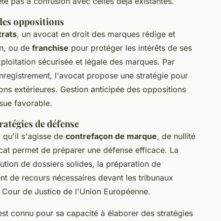
te pas à confusion avec celles déjà existantes.
 des oppositions
trats
, un avocat en droit des marques rédige et
on, ou de
franchise
pour protéger les intérêts de ses
xploitation sécurisée et légale des marques. Par
'enregistrement, l'avocat propose une stratégie pour
ons extérieures. Gestion anticipée des oppositions
sue favorable.
tratégies de défense
 qu'il s'agisse de
contrefaçon de marque
, de nullité
vocat permet de préparer une défense efficace. La
itution de dossiers solides, la préparation de
nt de recours nécessaires devant les tribunaux
 Cour de Justice de l'Union Européenne.
est connu pour sa capacité à élaborer des stratégies