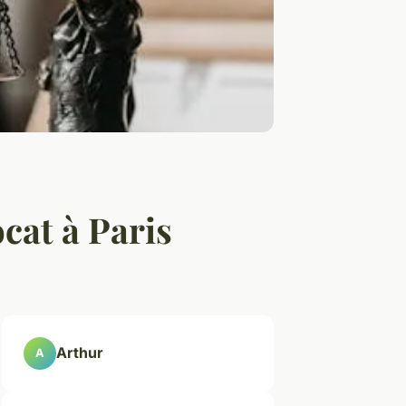
ocat à Paris
Arthur
A