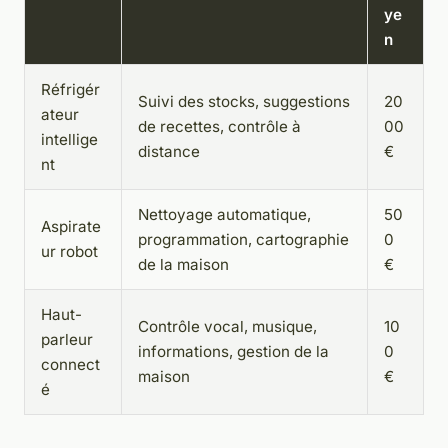
ye
n
Réfrigér
Suivi des stocks, suggestions
20
ateur
de recettes, contrôle à
00
intellige
distance
€
nt
Nettoyage automatique,
50
Aspirate
programmation, cartographie
0
ur robot
de la maison
€
Haut-
Contrôle vocal, musique,
10
parleur
informations, gestion de la
0
connect
maison
€
é