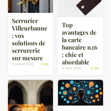
Serrurier
Top
Villeurbanne
avantages de
: vos
la carte
solutions de
bancaire n26
serrurerie
: chic et
sur mesure
abordable
6 janvier 2025
3 min
3 mars 2025
6 min