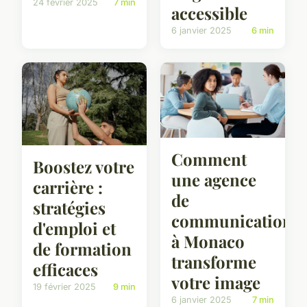
24 février 2025
7 min
accessible
6 janvier 2025
6 min
Comment
Boostez votre
une agence
carrière :
de
stratégies
communication
d'emploi et
à Monaco
de formation
transforme
efficaces
votre image
19 février 2025
9 min
6 janvier 2025
7 min