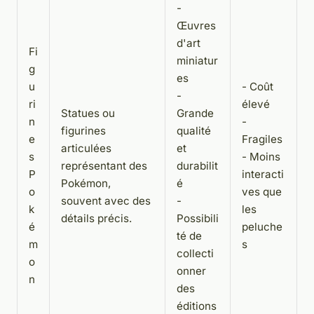
-
Œuvres
d'art
Fi
miniatur
g
es
u
- Coût
-
ri
élevé
Statues ou
Grande
n
-
figurines
qualité
e
Fragiles
articulées
et
s
- Moins
représentant des
durabilit
P
interacti
Pokémon,
é
o
ves que
souvent avec des
-
k
les
détails précis.
Possibili
é
peluche
té de
m
s
collecti
o
onner
n
des
éditions