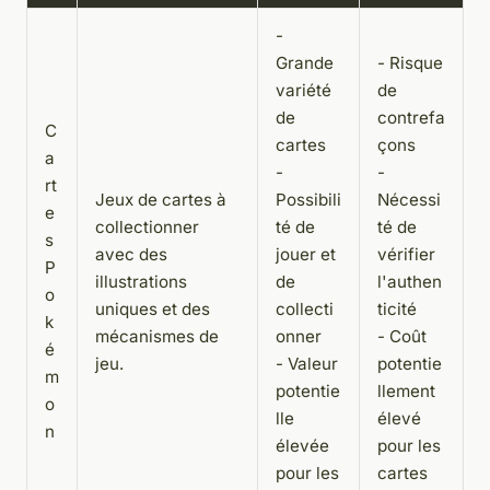
-
Grande
- Risque
variété
de
de
contrefa
C
cartes
çons
a
-
-
rt
Jeux de cartes à
Possibili
Nécessi
e
collectionner
té de
té de
s
avec des
jouer et
vérifier
P
illustrations
de
l'authen
o
uniques et des
collecti
ticité
k
mécanismes de
onner
- Coût
é
jeu.
- Valeur
potentie
m
potentie
llement
o
lle
élevé
n
élevée
pour les
pour les
cartes