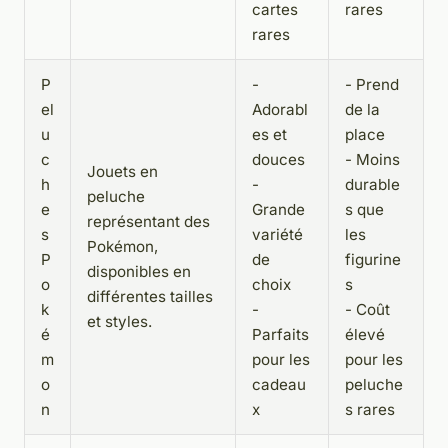
cartes
rares
rares
P
-
- Prend
el
Adorabl
de la
u
es et
place
c
douces
- Moins
Jouets en
h
-
durable
peluche
e
Grande
s que
représentant des
s
variété
les
Pokémon,
P
de
figurine
disponibles en
o
choix
s
différentes tailles
k
-
- Coût
et styles.
é
Parfaits
élevé
m
pour les
pour les
o
cadeau
peluche
n
x
s rares