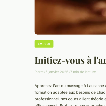
EMPLOI
Initiez-vous à l
Pierre
•
6 janvier 2025
•
7 min de lecture
Apprenez l'art du massage à Lausanne 
formation adaptée aux besoins de chaq
professionnel, ses cours allient théori
efficacement. Profitez d'une approche 