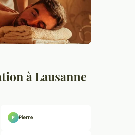
mation à Lausanne
Pierre
P