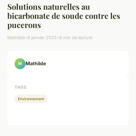
Solutions naturelles au
bicarbonate de soude contre les
pucerons
Mathilde
•
6 janvier 2025
•
6 min de lecture
Mathilde
M
TAGS
Environnement