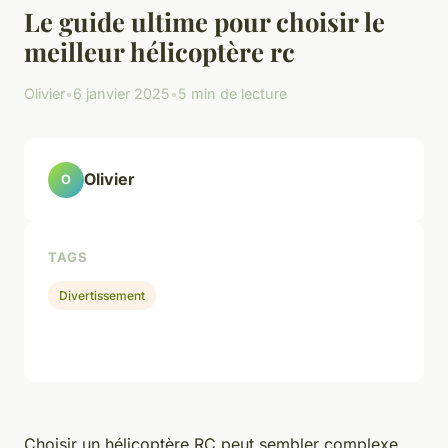
Le guide ultime pour choisir le
meilleur hélicoptère rc
Olivier
•
6 janvier 2025
•
5 min de lecture
Olivier
O
TAGS
Divertissement
Choisir un hélicoptère RC peut sembler complexe