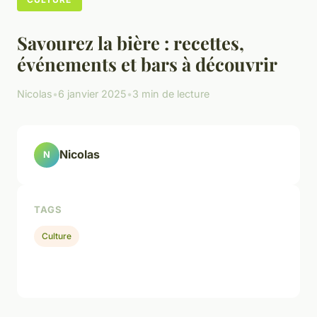
Savourez la bière : recettes,
événements et bars à découvrir
Nicolas
•
6 janvier 2025
•
3 min de lecture
Nicolas
N
TAGS
Culture