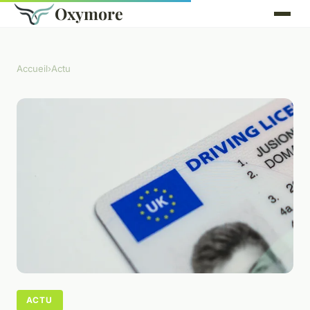
Oxymore
Accueil
›
Actu
ACTU