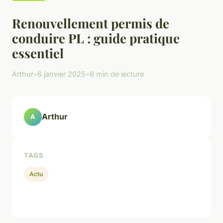
Renouvellement permis de
conduire PL : guide pratique
essentiel
Arthur
•
6 janvier 2025
•
6 min de lecture
Arthur
A
TAGS
Actu