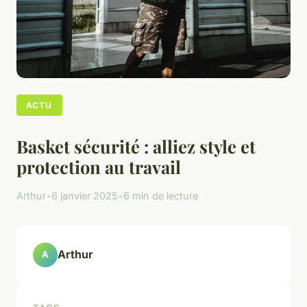
ACTU
Basket sécurité : alliez style et
protection au travail
Arthur
•
6 janvier 2025
•
6 min de lecture
Arthur
A