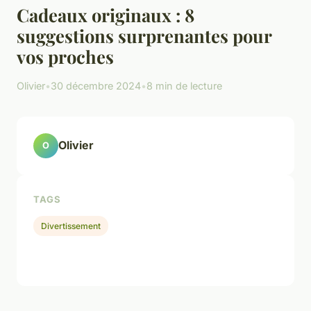
Cadeaux originaux : 8
suggestions surprenantes pour
vos proches
Olivier
•
30 décembre 2024
•
8 min de lecture
Olivier
O
TAGS
Divertissement