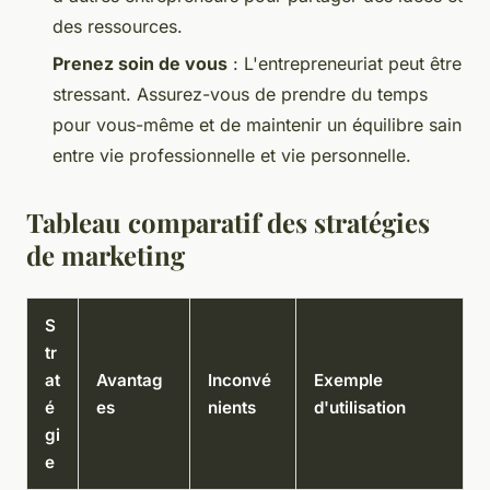
des ressources.
Prenez soin de vous
: L'entrepreneuriat peut être
stressant. Assurez-vous de prendre du temps
pour vous-même et de maintenir un équilibre sain
entre vie professionnelle et vie personnelle.
Tableau comparatif des stratégies
de marketing
S
tr
at
Avantag
Inconvé
Exemple
é
es
nients
d'utilisation
gi
e