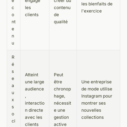
e
engage
créer du
les bienfaits de
c
les
contenu
l'exercice
o
clients
de
nt
qualité
e
n
u
R
é
s
Atteint
Peut
e
une large
être
Une entreprise
a
audience
chronop
de mode utilise
u
,
hage,
Instagram pour
x
interactio
nécessit
montrer ses
s
n directe
e une
nouvelles
o
avec les
gestion
collections
ci
clients
active