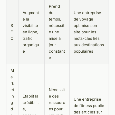
Prend
Augment
du
Une entreprise
e la
temps,
de voyage
S
visibilité
nécessit
optimise son
E
en ligne,
e une
site pour les
O
trafic
mise à
mots-clés liés
organiqu
jour
aux destinations
e
constant
populaires
e
M
a
rk
et
Nécessit
in
Établit la
e des
Une entreprise
g
crédibilit
ressourc
de fitness publie
d
é,
es pour
des articles sur