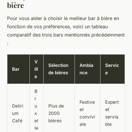
bière
Pour vous aider à choisir le meilleur bar à bière en
fonction de vos préférences, voici un tableau
comparatif des trois bars mentionnés précédemment
:
V
Sélection
Ambia
Servic
Bar
ill
de bières
nce
e
e
B
r
Festive
Expert
Deliri
u
Plus de
et
et
um
x
2000
convivi
servia
Café
el
bières
ale
ble
le