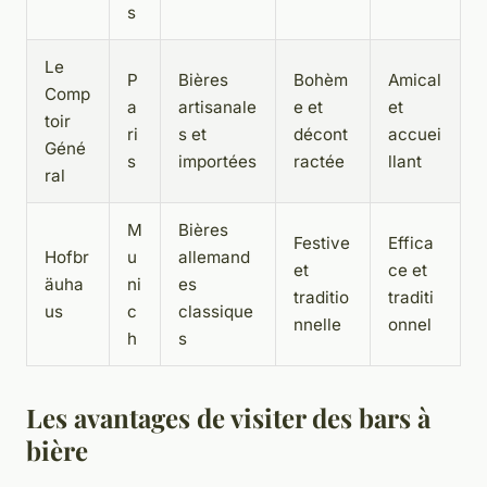
s
Le
P
Bières
Bohèm
Amical
Comp
a
artisanale
e et
et
toir
ri
s et
décont
accuei
Géné
s
importées
ractée
llant
ral
M
Bières
Festive
Effica
Hofbr
u
allemand
et
ce et
äuha
ni
es
traditio
traditi
us
c
classique
nnelle
onnel
h
s
Les avantages de visiter des bars à
bière