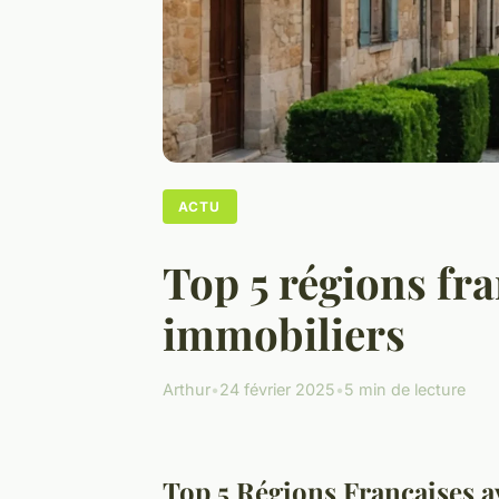
ACTU
Top 5 régions fr
immobiliers
Arthur
•
24 février 2025
•
5 min de lecture
Top 5 Régions Françaises a