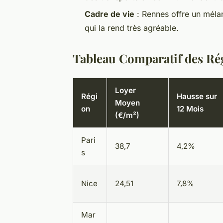
Cadre de vie
: Rennes offre un mélan
qui la rend très agréable.
Tableau Comparatif des Ré
Loyer
Régi
Hausse sur
Moyen
on
12 Mois
(€/m²)
Pari
38,7
4,2%
s
Nice
24,51
7,8%
Mar