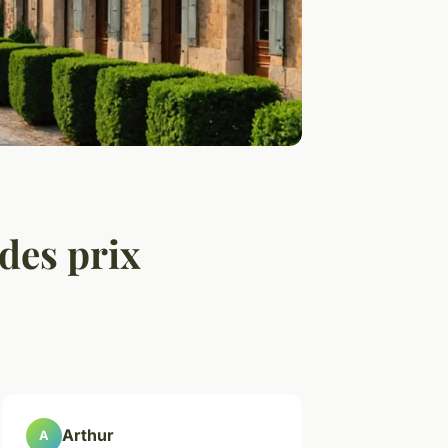
des prix
Arthur
A