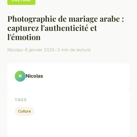
Photographie de mariage arabe :
capturez l'authenticité et
l'émotion
Nicolas
•
6 janvier 2025
•
3 min de lecture
Nicolas
N
TAGS
Culture