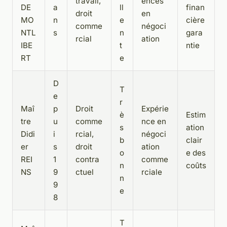
travail,
ences
DE
a
ll
finan
droit
en
MO
n
e
cière
comme
négoci
NTL
s
n
gara
rcial
ation
IBE
t
ntie
RT
e
D
T
e
r
Maî
p
Droit
Expérie
è
Estim
tre
u
comme
nce en
s
ation
Didi
i
rcial,
négoci
b
clair
er
s
droit
ation
o
e des
REI
1
contra
comme
n
coûts
NS
9
ctuel
rciale
n
9
e
8
T