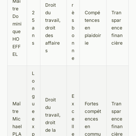
Maî
Droit
r
tre
2
du
è
Compé
Tran
Do
5
travail,
s
tences
spar
mini
a
droit
b
en
ence
que
n
des
o
plaidoir
finan
HO
s
affaire
n
ie
cière
EFF
s
n
EL
e
L
o
n
g
E
Droit
Maî
u
x
Fortes
Tran
du
tre
e
c
compét
spar
travail,
Mic
e
e
ences
ence
droit
hael
x
ll
en
finan
de la
PLA
p
e
commu
cière