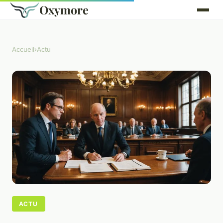
Oxymore
Accueil
›
Actu
ACTU