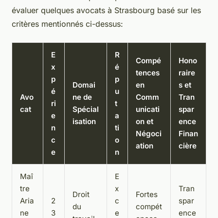
évaluer quelques avocats à Strasbourg basé sur les
critères mentionnés ci-dessus:
E
R
Compé
Hono
x
é
tences
raire
p
p
Domai
en
s et
é
u
Avo
ne de
Comm
Tran
ri
t
cat
Spécial
unicati
spar
e
a
isation
on et
ence
n
ti
Négoci
Finan
c
o
ation
cière
e
n
Maî
E
tre
x
Tran
Droit
Fortes
Aria
2
c
spar
du
compét
ne
3
e
ence