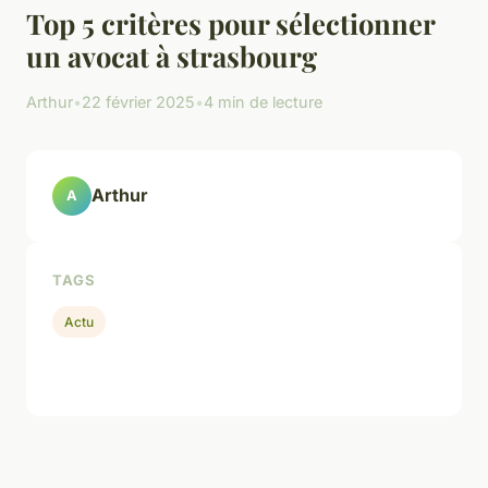
Top 5 critères pour sélectionner
un avocat à strasbourg
Arthur
•
22 février 2025
•
4 min de lecture
Arthur
A
TAGS
Actu