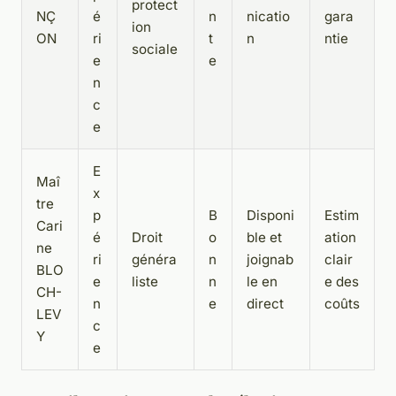
protect
NÇ
é
n
nicatio
gara
ion
ON
ri
t
n
ntie
sociale
e
e
n
c
e
E
Maî
x
tre
p
B
Disponi
Estim
Cari
é
Droit
o
ble et
ation
ne
ri
généra
n
joignab
clair
BLO
e
liste
n
le en
e des
CH-
n
e
direct
coûts
LEV
c
Y
e