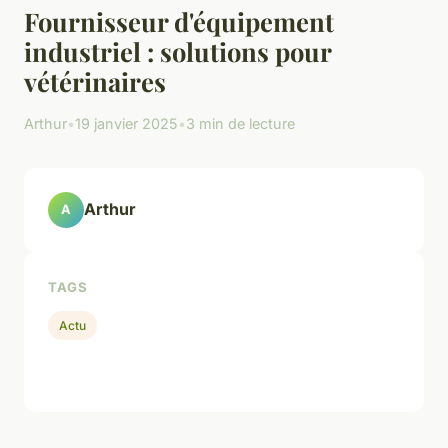
Fournisseur d'équipement
industriel : solutions pour
vétérinaires
Arthur
•
19 janvier 2025
•
3 min de lecture
Arthur
A
TAGS
Actu