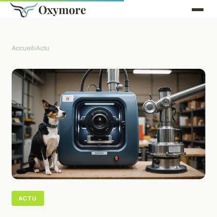
Oxymore
Accueil
›
Actu
ACTU