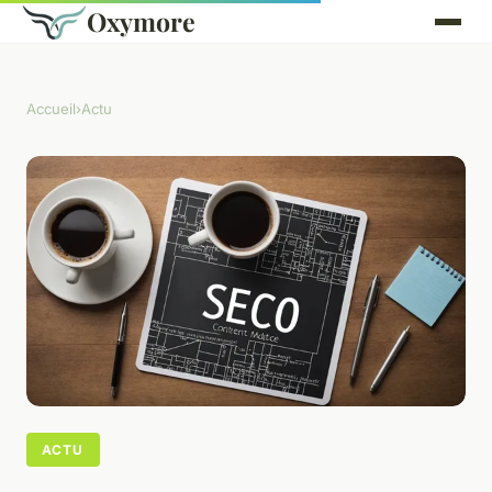
Oxymore
Accueil
›
Actu
ACTU