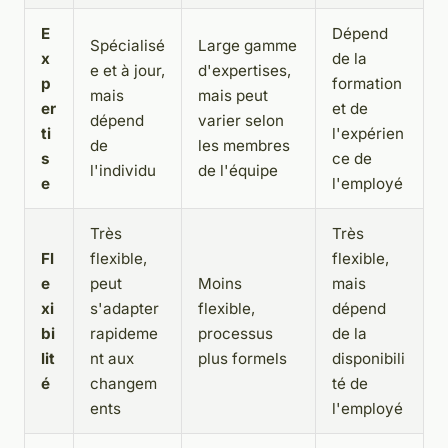
E
Dépend
Spécialisé
Large gamme
x
de la
e et à jour,
d'expertises,
p
formation
mais
mais peut
er
et de
dépend
varier selon
ti
l'expérien
de
les membres
s
ce de
l'individu
de l'équipe
e
l'employé
Très
Très
Fl
flexible,
flexible,
e
peut
Moins
mais
xi
s'adapter
flexible,
dépend
bi
rapideme
processus
de la
lit
nt aux
plus formels
disponibili
é
changem
té de
ents
l'employé