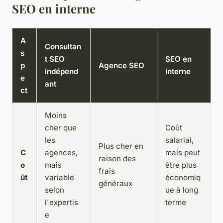
SEO en interne
A
Consultan
s
t SEO
SEO en
p
Agence SEO
indépend
interne
e
ant
ct
Moins
cher que
Coût
les
salarial,
Plus cher en
C
agences,
mais peut
raison des
o
mais
être plus
frais
ût
variable
économiq
généraux
selon
ue à long
l'expertis
terme
e