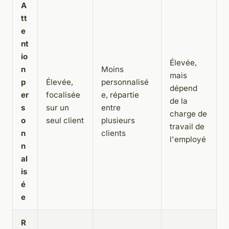
A
tt
e
nt
io
Élevée,
n
Moins
mais
p
Élevée,
personnalisé
dépend
er
focalisée
e, répartie
de la
s
sur un
entre
charge de
o
seul client
plusieurs
travail de
n
clients
l'employé
n
al
is
é
e
R