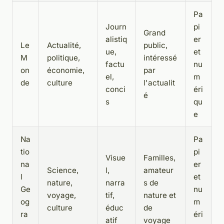
Pa
Journ
pi
Grand
alistiq
er
Le
Actualité,
public,
ue,
et
M
politique,
intéressé
factu
nu
on
économie,
par
el,
m
de
culture
l'actualit
conci
éri
é
s
qu
e
Na
Pa
tio
pi
Visue
Familles,
na
er
Science,
l,
amateur
l
et
nature,
narra
s de
Ge
nu
voyage,
tif,
nature et
og
m
culture
éduc
de
ra
éri
atif
voyage