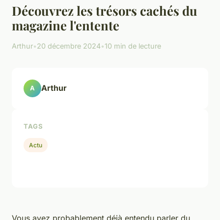
Découvrez les trésors cachés du
magazine l'entente
Arthur
•
20 décembre 2024
•
10 min de lecture
Arthur
A
TAGS
Actu
Vous avez probablement déjà entendu parler du