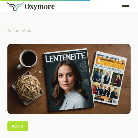
Oxymore
Accueil
›
Actu
ACTU