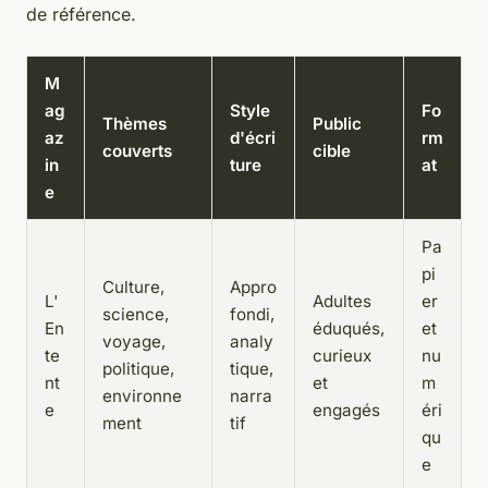
de référence.
M
ag
Style
Fo
Thèmes
Public
az
d'écri
rm
couverts
cible
in
ture
at
e
Pa
pi
Culture,
Appro
L'
Adultes
er
science,
fondi,
En
éduqués,
et
voyage,
analy
te
curieux
nu
politique,
tique,
nt
et
m
environne
narra
e
engagés
éri
ment
tif
qu
e