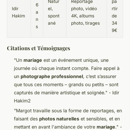
Natur
Reportage
pa
6
Idir
el,
photo, vidéo
rtir
a
Hakim
spont
4K, albums
de
n
ané
photo, tirages
34
s
9€
Citations et Témoignages
"Un
mariage
est un événement unique, une
journée où chaque instant compte. Faire appel à
un
photographe professionnel
, c’est s’assurer
que tous ces moments – grands ou petits – sont
capturés de manière artistique et soignée." - Idir
Hakim2
"Margot travaille sous la forme de reportages, en
faisant des
photos naturelles
et sensibles, et en
mettant en avant l'ambiance de votre
mariage
." -