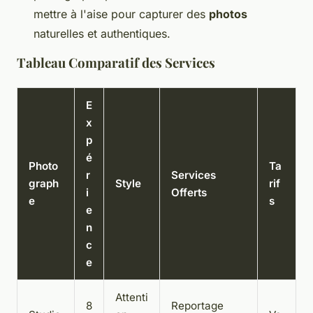
mettre à l'aise pour capturer des
photos
naturelles et authentiques.
Tableau Comparatif des Services
E
x
p
é
Photo
Ta
r
Services
graph
Style
rif
i
Offerts
e
s
e
n
c
e
Attenti
8
Reportage